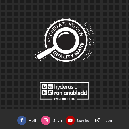
Hoffi
Dilyn
Gwylio
Icon