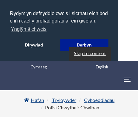
Rydym yn defnyddio cwcis i sicrhau eich bod
chi'n cael y profiad gorau ar ein gwefan.
Ynglŷn â chwcis
Dirywiad
Derbyn
Skip to content
Cymraeg
English
Togg
navig
Hafan
Tryloywder
Cyhoeddiadau
Polisi Chwythu'r Chwiban