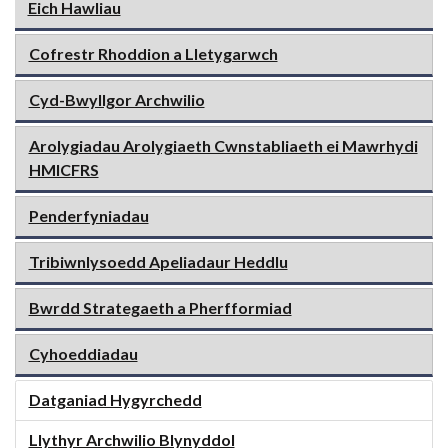
Eich Hawliau
Cofrestr Rhoddion a Lletygarwch
Cyd-Bwyllgor Archwilio
Arolygiadau Arolygiaeth Cwnstabliaeth ei Mawrhydi
HMICFRS
Penderfyniadau
Tribiwnlysoedd Apeliadaur Heddlu
Bwrdd Strategaeth a Pherfformiad
Cyhoeddiadau
Datganiad Hygyrchedd
Llythyr Archwilio Blynyddol