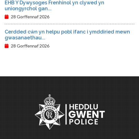
EHB Y Dywysoges Frenhinol yn clywed yn
uniongyrchol gan...
28 Gorffennaf 2026
Cerdded cŵn yn helpu pobl ifanc i ymddiried mewn
gwasanaethau...
28 Gorffennaf 2026