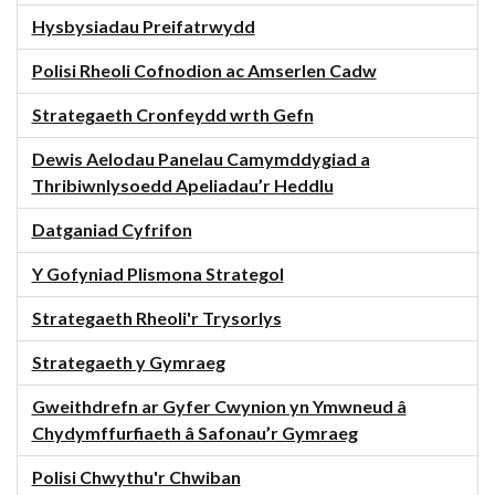
Hysbysiadau Preifatrwydd
Polisi Rheoli Cofnodion ac Amserlen Cadw
Strategaeth Cronfeydd wrth Gefn
Dewis Aelodau Panelau Camymddygiad a
Thribiwnlysoedd Apeliadau’r Heddlu
Datganiad Cyfrifon
Y Gofyniad Plismona Strategol
Strategaeth Rheoli'r Trysorlys
Strategaeth y Gymraeg
Gweithdrefn ar Gyfer Cwynion yn Ymwneud â
Chydymffurfiaeth â Safonau’r Gymraeg
Polisi Chwythu'r Chwiban