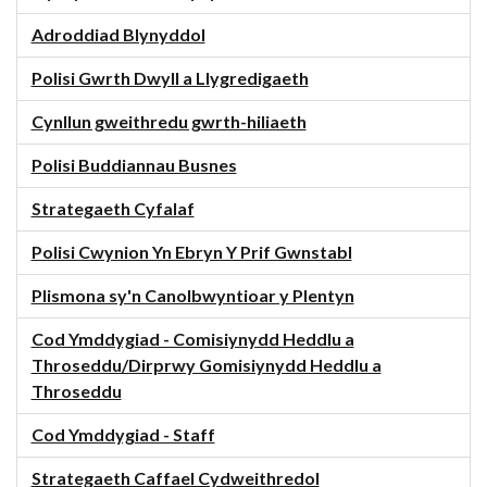
Adroddiad Blynyddol
Polisi Gwrth Dwyll a Llygredigaeth
Cynllun gweithredu gwrth-hiliaeth
Polisi Buddiannau Busnes
Strategaeth Cyfalaf
Polisi Cwynion Yn Ebryn Y Prif Gwnstabl
Plismona sy'n Canolbwyntioar y Plentyn
Cod Ymddygiad - Comisiynydd Heddlu a
Throseddu/Dirprwy Gomisiynydd Heddlu a
Throseddu
Cod Ymddygiad - Staff
Strategaeth Caffael Cydweithredol