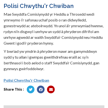
Polisi Chwythu'r Chwiban
Mae Swyddfa Comisiynydd yr Heddlu a Throsedd wedi
ymrwymo i’r safonau uchaf posib o ran didwylledd,
gonestrwydd ac atebolrwydd. Yn unol â’r ymrwymiad hwnnw,
rydyn ni’n disgwyl i unrhyw un sydd â phryderon difrifol am
unrhyw agwedd ar waith Swyddfa’r Comisiynydd neu Heddlu
Gwent i godi’r pryderon hynny.
Y bwriad yw ymdrin â phryderon mawr am gamymddwyn
sydd y tu allan i gwmpas gweithdrefnau eraill ac sy’n
berthnasol i bob aelod o staff Swyddfa’r Comisiynydd, gan
gynnwys gwirfoddolwyr.
Polisi Chwythu'r Chwiban
Share This :