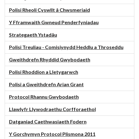
Polisi Rheoli Cyswllt â Chwsmeriaid
Y Fframwaith Gwneud Penderfyniadau
Strategaeth Ystadâu
Polisi Treuliau - Comisiynydd Heddlu a Throseddu
Gweithdrefn Rhyddid Gwybodaeth
Polisi Rhoddion a Lletygarwch
Polisi a Gweithdrefn Arian Grant
Protocol Rhannu Gwybodaeth
Llawlyfr Llywodraethu Corfforaethol
Datganiad Caethwasiaeth Fodern
Y Gorchymyn Protocol Plismona 2011