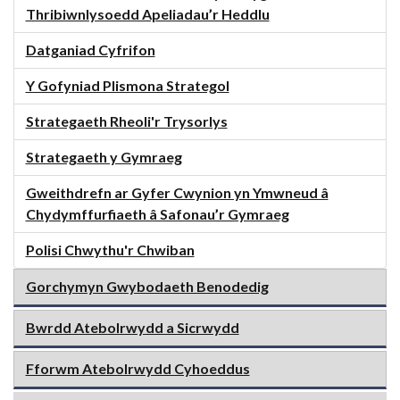
Thribiwnlysoedd Apeliadau’r Heddlu
Datganiad Cyfrifon
Y Gofyniad Plismona Strategol
Strategaeth Rheoli'r Trysorlys
Strategaeth y Gymraeg
Gweithdrefn ar Gyfer Cwynion yn Ymwneud â
Chydymffurfiaeth â Safonau’r Gymraeg
Polisi Chwythu'r Chwiban
Gorchymyn Gwybodaeth Benodedig
Bwrdd Atebolrwydd a Sicrwydd
Fforwm Atebolrwydd Cyhoeddus