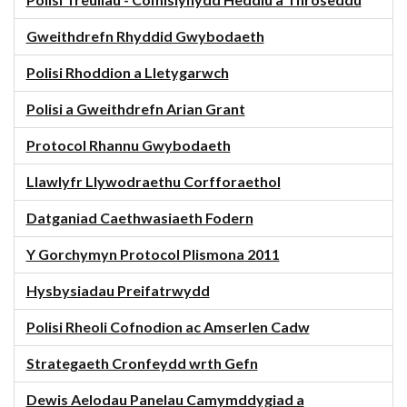
Polisi Treuliau - Comisiynydd Heddlu a Throseddu
Gweithdrefn Rhyddid Gwybodaeth
Polisi Rhoddion a Lletygarwch
Polisi a Gweithdrefn Arian Grant
Protocol Rhannu Gwybodaeth
Llawlyfr Llywodraethu Corfforaethol
Datganiad Caethwasiaeth Fodern
Y Gorchymyn Protocol Plismona 2011
Hysbysiadau Preifatrwydd
Polisi Rheoli Cofnodion ac Amserlen Cadw
Strategaeth Cronfeydd wrth Gefn
Dewis Aelodau Panelau Camymddygiad a