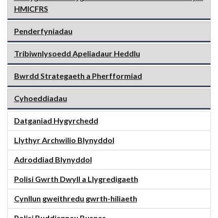
HMICFRS
Penderfyniadau
Tribiwnlysoedd Apeliadaur Heddlu
Bwrdd Strategaeth a Pherfformiad
Cyhoeddiadau
Datganiad Hygyrchedd
Llythyr Archwilio Blynyddol
Adroddiad Blynyddol
Polisi Gwrth Dwyll a Llygredigaeth
Cynllun gweithredu gwrth-hiliaeth