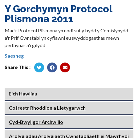
Y Gorchymyn Protocol
Plismona 2011
Mae'r Protocol Plismona yn nodi sut y bydd y Comisiynydd
a'r Prif Gwnstabl yn cyflawni eu swyddogaethau mewn
perthynas â'i gilydd
Saesneg
Share This :
Eich Hawliau
Cofrestr Rhoddion a Lletygarwch
Cyd-Bwyllgor Archwilio
Arolygiadau Arolygiaeth Cwnstabliaeth ei Mawrhydi