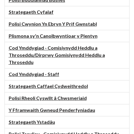
Polisi Buddiannau Busnes
Strategaeth Cyfalaf
Polisi Cwynion Yn Ebryn Y Prif Gwnstabl
Plismona sy'n Canolbwyntioar y Plentyn
Cod Ymddygiad - Comisiynydd Heddlu a
Throseddu/Dirprwy Gomisiynydd Heddlu a
Throseddu
Cod Ymddygiad - Staff
Strategaeth Caffael Cydweithredol
Polisi Rheoli Cyswllt â Chwsmeriaid
Y Fframwaith Gwneud Penderfyniadau
Strategaeth Ystadâu