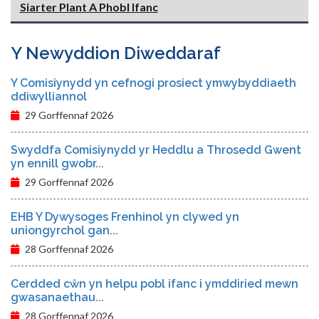
Siarter Plant A Phobl Ifanc
Y Newyddion Diweddaraf
Y Comisiynydd yn cefnogi prosiect ymwybyddiaeth
ddiwylliannol
29 Gorffennaf 2026
Swyddfa Comisiynydd yr Heddlu a Throsedd Gwent
yn ennill gwobr...
29 Gorffennaf 2026
EHB Y Dywysoges Frenhinol yn clywed yn
uniongyrchol gan...
28 Gorffennaf 2026
Cerdded cŵn yn helpu pobl ifanc i ymddiried mewn
gwasanaethau...
28 Gorffennaf 2026