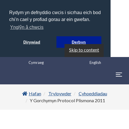
Rydym yn defnyddio cwcis i sicrhau eich bod
chi'n cael y profiad gorau ar ein gwefan.
Ynglŷn â chwcis
Dirywiad
Derbyn
Skip to content
Cymraeg
English
Togg
navig
Hafan
Tryloywder
Cyhoeddiadau
Y Gorchymyn Protocol Plismona 2011