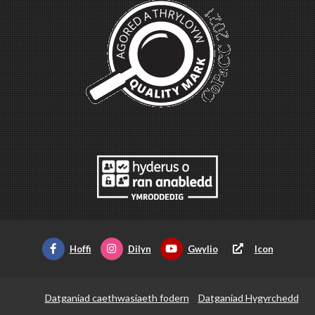
Hoffi
Dilyn
Gwylio
Icon
Datganiad caethwasiaeth fodern
Datganiad Hygyrchedd