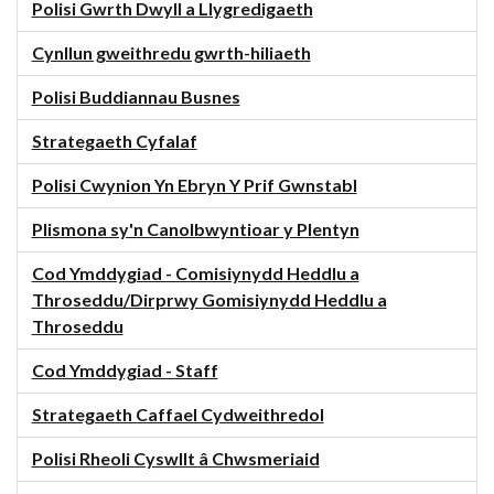
Polisi Gwrth Dwyll a Llygredigaeth
Cynllun gweithredu gwrth-hiliaeth
Polisi Buddiannau Busnes
Strategaeth Cyfalaf
Polisi Cwynion Yn Ebryn Y Prif Gwnstabl
Plismona sy'n Canolbwyntioar y Plentyn
Cod Ymddygiad - Comisiynydd Heddlu a
Throseddu/Dirprwy Gomisiynydd Heddlu a
Throseddu
Cod Ymddygiad - Staff
Strategaeth Caffael Cydweithredol
Polisi Rheoli Cyswllt â Chwsmeriaid