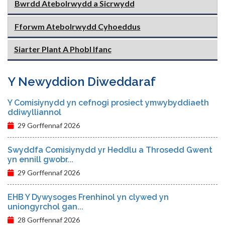
Bwrdd Atebolrwydd a Sicrwydd
Fforwm Atebolrwydd Cyhoeddus
Siarter Plant A Phobl Ifanc
Y Newyddion Diweddaraf
Y Comisiynydd yn cefnogi prosiect ymwybyddiaeth
ddiwylliannol
29 Gorffennaf 2026
Swyddfa Comisiynydd yr Heddlu a Throsedd Gwent
yn ennill gwobr...
29 Gorffennaf 2026
EHB Y Dywysoges Frenhinol yn clywed yn
uniongyrchol gan...
28 Gorffennaf 2026