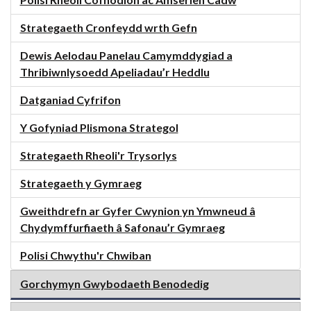
Polisi Rheoli Cofnodion ac Amserlen Cadw
Strategaeth Cronfeydd wrth Gefn
Dewis Aelodau Panelau Camymddygiad a
Thribiwnlysoedd Apeliadau’r Heddlu
Datganiad Cyfrifon
Y Gofyniad Plismona Strategol
Strategaeth Rheoli'r Trysorlys
Strategaeth y Gymraeg
Gweithdrefn ar Gyfer Cwynion yn Ymwneud â
Chydymffurfiaeth â Safonau’r Gymraeg
Polisi Chwythu'r Chwiban
Gorchymyn Gwybodaeth Benodedig