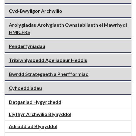
Cyd-Bwyllgor Archwilio
Arolygiadau Arolygiaeth Cwnstabliaeth ei Mawrhydi
HMICFRS
Penderfyniadau
Tribiwnlysoedd Apeliadaur Heddlu
Bwrdd Strategaeth a Pherfformiad
Cyhoeddiadau
Datganiad Hygyrchedd
Llythyr Archwilio Blynyddol
Adroddiad Blynyddol