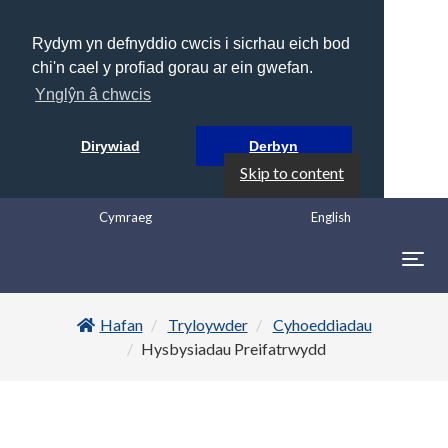
Rydym yn defnyddio cwcis i sicrhau eich bod
chi'n cael y profiad gorau ar ein gwefan.
Ynglŷn â chwcis
Dirywiad
Derbyn
Skip to content
Cymraeg
English
Togg
navig
Hafan
Tryloywder
Cyhoeddiadau
Hysbysiadau Preifatrwydd