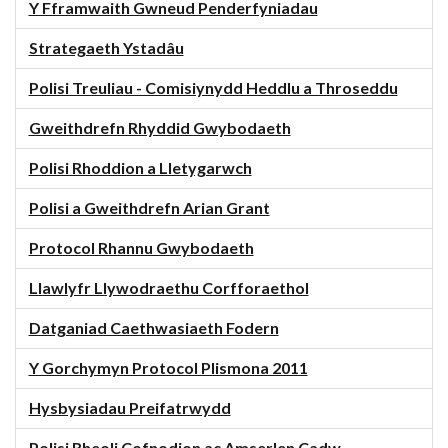
Y Fframwaith Gwneud Penderfyniadau
Strategaeth Ystadâu
Polisi Treuliau - Comisiynydd Heddlu a Throseddu
Gweithdrefn Rhyddid Gwybodaeth
Polisi Rhoddion a Lletygarwch
Polisi a Gweithdrefn Arian Grant
Protocol Rhannu Gwybodaeth
Llawlyfr Llywodraethu Corfforaethol
Datganiad Caethwasiaeth Fodern
Y Gorchymyn Protocol Plismona 2011
Hysbysiadau Preifatrwydd