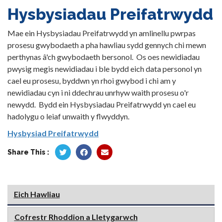
Hysbysiadau Preifatrwydd
Mae ein Hysbysiadau Preifatrwydd yn amlinellu pwrpas
prosesu gwybodaeth a pha hawliau sydd gennych chi mewn
perthynas â'ch gwybodaeth bersonol. Os oes newidiadau
pwysig megis newidiadau i ble bydd eich data personol yn
cael eu prosesu, byddwn yn rhoi gwybod i chi am y
newidiadau cyn i ni ddechrau unrhyw waith prosesu o'r
newydd. Bydd ein Hysbysiadau Preifatrwydd yn cael eu
hadolygu o leiaf unwaith y flwyddyn.
Hysbysiad Preifatrwydd
Share This :
Eich Hawliau
Cofrestr Rhoddion a Lletygarwch