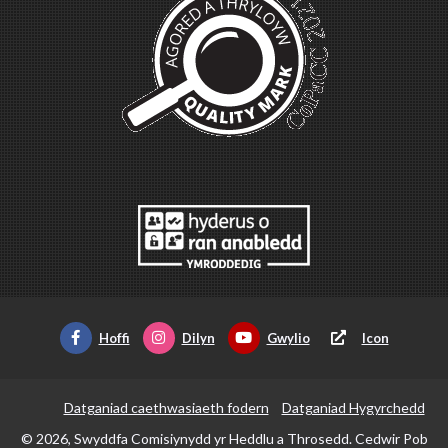
Hoffi
Dilyn
Gwylio
Icon
Datganiad caethwasiaeth fodern
Datganiad Hygyrchedd
© 2026, Swyddfa Comisiynydd yr Heddlu a Throsedd. Cedwir Pob