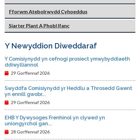
Fforwm Atebolrwydd Cyhoeddus
Siarter Plant A Phobl Ifanc
Y Newyddion Diweddaraf
Y Comisiynydd yn cefnogi prosiect ymwybyddiaeth
ddiwylliannol
29 Gorffennaf 2026
Swyddfa Comisiynydd yr Heddlu a Throsedd Gwent
yn ennill gwobr...
29 Gorffennaf 2026
EHB Y Dywysoges Frenhinol yn clywed yn
uniongyrchol gan...
28 Gorffennaf 2026