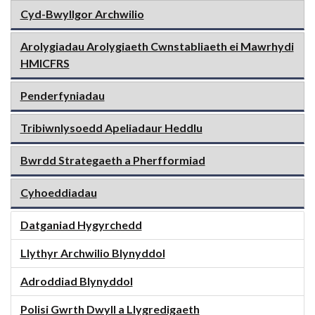
Cyd-Bwyllgor Archwilio
Arolygiadau Arolygiaeth Cwnstabliaeth ei Mawrhydi
HMICFRS
Penderfyniadau
Tribiwnlysoedd Apeliadaur Heddlu
Bwrdd Strategaeth a Pherfformiad
Cyhoeddiadau
Datganiad Hygyrchedd
Llythyr Archwilio Blynyddol
Adroddiad Blynyddol
Polisi Gwrth Dwyll a Llygredigaeth