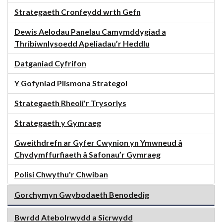
Strategaeth Cronfeydd wrth Gefn
Dewis Aelodau Panelau Camymddygiad a
Thribiwnlysoedd Apeliadau’r Heddlu
Datganiad Cyfrifon
Y Gofyniad Plismona Strategol
Strategaeth Rheoli'r Trysorlys
Strategaeth y Gymraeg
Gweithdrefn ar Gyfer Cwynion yn Ymwneud â
Chydymffurfiaeth â Safonau’r Gymraeg
Polisi Chwythu'r Chwiban
Gorchymyn Gwybodaeth Benodedig
Bwrdd Atebolrwydd a Sicrwydd