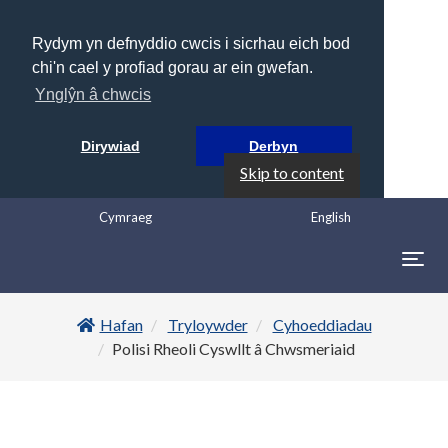
Rydym yn defnyddio cwcis i sicrhau eich bod
chi'n cael y profiad gorau ar ein gwefan.
Ynglŷn â chwcis
Dirywiad
Derbyn
Skip to content
Cymraeg
English
Togg
navig
Hafan
Tryloywder
Cyhoeddiadau
Polisi Rheoli Cyswllt â Chwsmeriaid