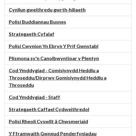
Cynllun gweithredu gwrth-hiliaeth
Polisi Buddiannau Busnes
Strategaeth Cyfalaf
Polisi Cwynion Yn Ebryn Y Prif Gwnstabl
Plismona sy'n Canolbwyntioar y Plentyn
Cod Ymddygiad - Comisiynydd Heddlu a
Throseddu/Dirprwy Gomisiynydd Heddlu a
Throseddu
Cod Ymddygiad - Staff
Strategaeth Caffael Cydweithredol
Polisi Rheoli Cyswllt â Chwsmeriaid
Y Fframwaith Gwneud Penderfyniadau