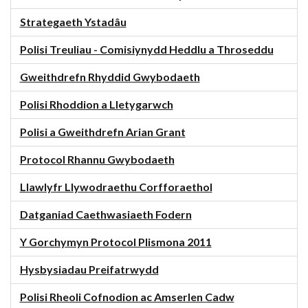
Strategaeth Ystadâu
Polisi Treuliau - Comisiynydd Heddlu a Throseddu
Gweithdrefn Rhyddid Gwybodaeth
Polisi Rhoddion a Lletygarwch
Polisi a Gweithdrefn Arian Grant
Protocol Rhannu Gwybodaeth
Llawlyfr Llywodraethu Corfforaethol
Datganiad Caethwasiaeth Fodern
Y Gorchymyn Protocol Plismona 2011
Hysbysiadau Preifatrwydd
Polisi Rheoli Cofnodion ac Amserlen Cadw