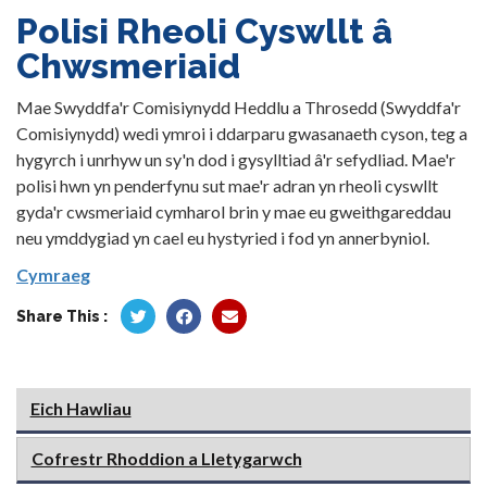
Polisi Rheoli Cyswllt â
Chwsmeriaid
Mae Swyddfa'r Comisiynydd Heddlu a Throsedd (Swyddfa'r
Comisiynydd) wedi ymroi i ddarparu gwasanaeth cyson, teg a
hygyrch i unrhyw un sy'n dod i gysylltiad â'r sefydliad. Mae'r
polisi hwn yn penderfynu sut mae'r adran yn rheoli cyswllt
gyda'r cwsmeriaid cymharol brin y mae eu gweithgareddau
neu ymddygiad yn cael eu hystyried i fod yn annerbyniol.
Cymraeg
Share This :
Eich Hawliau
Cofrestr Rhoddion a Lletygarwch