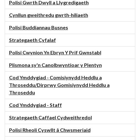
Polisi Gwrth Dwyll a Llygredigaeth
Cynllun gweithredu gwrth-hiliaeth
Polisi Buddiannau Busnes
Strategaeth Cyfalaf
Polisi Cwynion Yn Ebryn Y Prif Gwnstabl
Plismona sy'n Canolbwyntioar y Plentyn
Cod Ymddygiad - Comisiynydd Heddlu a
Throseddu/Dirprwy Gomisiynydd Heddlu a
Throseddu
Cod Ymddygiad - Staff
Strategaeth Caffael Cydweithredol
Polisi Rheoli Cyswllt â Chwsmeriaid