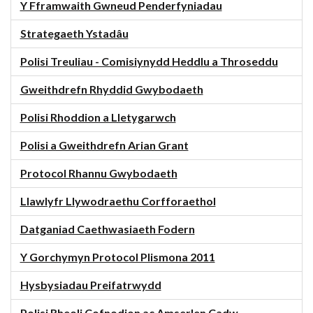
Y Fframwaith Gwneud Penderfyniadau
Strategaeth Ystadâu
Polisi Treuliau - Comisiynydd Heddlu a Throseddu
Gweithdrefn Rhyddid Gwybodaeth
Polisi Rhoddion a Lletygarwch
Polisi a Gweithdrefn Arian Grant
Protocol Rhannu Gwybodaeth
Llawlyfr Llywodraethu Corfforaethol
Datganiad Caethwasiaeth Fodern
Y Gorchymyn Protocol Plismona 2011
Hysbysiadau Preifatrwydd