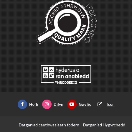
Hoffi
Dilyn
Gwylio
Icon
Datganiad caethwasiaeth fodern
Datganiad Hygyrchedd