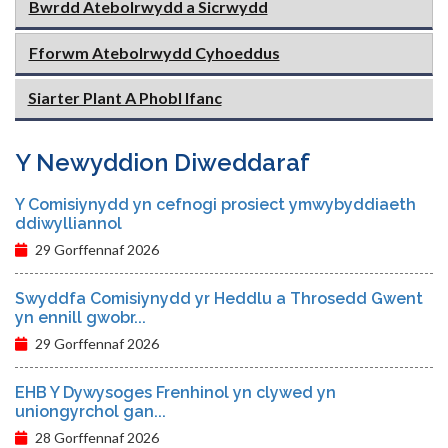
Bwrdd Atebolrwydd a Sicrwydd
Fforwm Atebolrwydd Cyhoeddus
Siarter Plant A Phobl Ifanc
Y Newyddion Diweddaraf
Y Comisiynydd yn cefnogi prosiect ymwybyddiaeth
ddiwylliannol
29 Gorffennaf 2026
Swyddfa Comisiynydd yr Heddlu a Throsedd Gwent
yn ennill gwobr...
29 Gorffennaf 2026
EHB Y Dywysoges Frenhinol yn clywed yn
uniongyrchol gan...
28 Gorffennaf 2026