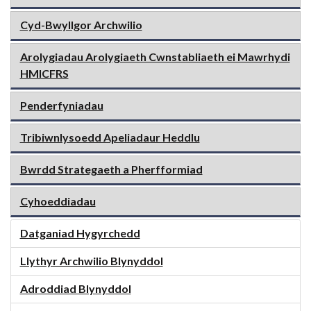
Cyd-Bwyllgor Archwilio
Arolygiadau Arolygiaeth Cwnstabliaeth ei Mawrhydi
HMICFRS
Penderfyniadau
Tribiwnlysoedd Apeliadaur Heddlu
Bwrdd Strategaeth a Pherfformiad
Cyhoeddiadau
Datganiad Hygyrchedd
Llythyr Archwilio Blynyddol
Adroddiad Blynyddol