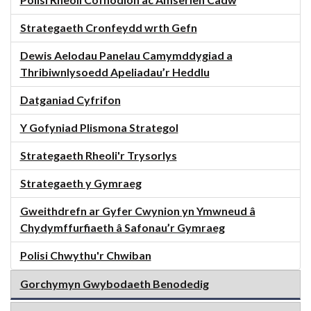
Polisi Rheoli Cofnodion ac Amserlen Cadw
Strategaeth Cronfeydd wrth Gefn
Dewis Aelodau Panelau Camymddygiad a
Thribiwnlysoedd Apeliadau’r Heddlu
Datganiad Cyfrifon
Y Gofyniad Plismona Strategol
Strategaeth Rheoli'r Trysorlys
Strategaeth y Gymraeg
Gweithdrefn ar Gyfer Cwynion yn Ymwneud â
Chydymffurfiaeth â Safonau’r Gymraeg
Polisi Chwythu'r Chwiban
Gorchymyn Gwybodaeth Benodedig