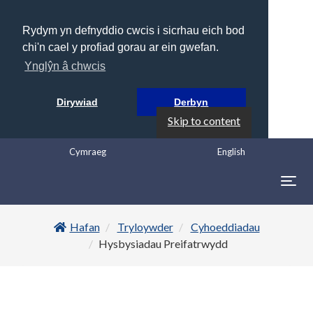
Rydym yn defnyddio cwcis i sicrhau eich bod
chi'n cael y profiad gorau ar ein gwefan.
Ynglŷn â chwcis
Dirywiad
Derbyn
Skip to content
Cymraeg
English
Togg
navig
Hafan
Tryloywder
Cyhoeddiadau
Hysbysiadau Preifatrwydd