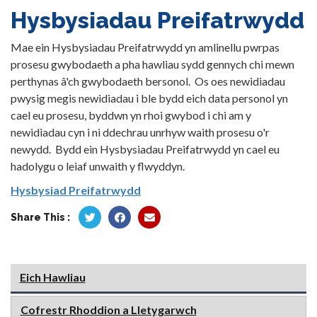
Hysbysiadau Preifatrwydd
Mae ein Hysbysiadau Preifatrwydd yn amlinellu pwrpas
prosesu gwybodaeth a pha hawliau sydd gennych chi mewn
perthynas â'ch gwybodaeth bersonol. Os oes newidiadau
pwysig megis newidiadau i ble bydd eich data personol yn
cael eu prosesu, byddwn yn rhoi gwybod i chi am y
newidiadau cyn i ni ddechrau unrhyw waith prosesu o'r
newydd. Bydd ein Hysbysiadau Preifatrwydd yn cael eu
hadolygu o leiaf unwaith y flwyddyn.
Hysbysiad Preifatrwydd
Share This :
Eich Hawliau
Cofrestr Rhoddion a Lletygarwch