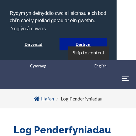
Rydym yn defnyddio cwcis i sicrhau eich bod
chi'n cael y profiad gorau ar ein gwefan.
Ynglŷn â chwcis
Dirywiad
Derbyn
Skip to content
Cymraeg
English
Togg
navig
Hafan
Log Penderfyniadau
Log Penderfyniadau