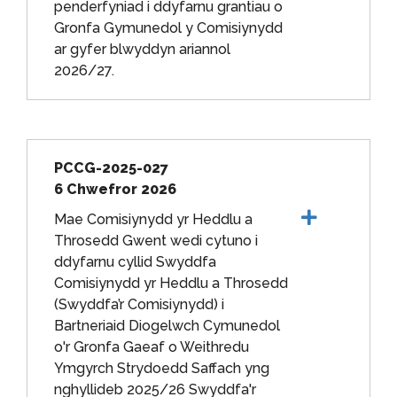
penderfyniad i ddyfarnu grantiau o
Gronfa Gymunedol y Comisiynydd
ar gyfer blwyddyn ariannol
2026/27.
PCCG-2025-027
6 Chwefror 2026
Mae Comisiynydd yr Heddlu a
Throsedd Gwent wedi cytuno i
ddyfarnu cyllid Swyddfa
Comisiynydd yr Heddlu a Throsedd
(Swyddfa’r Comisiynydd) i
Bartneriaid Diogelwch Cymunedol
o'r Gronfa Gaeaf o Weithredu
Ymgyrch Strydoedd Saffach yng
nghyllideb 2025/26 Swyddfa'r