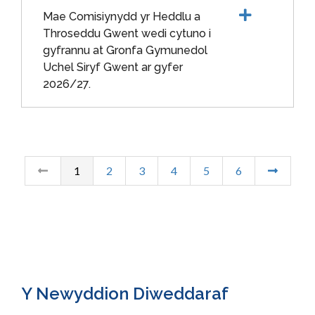
Mae Comisiynydd yr Heddlu a
Throseddu Gwent wedi cytuno i
gyfrannu at Gronfa Gymunedol
Uchel Siryf Gwent ar gyfer
2026/27.
1
2
3
4
5
6
Y Newyddion Diweddaraf