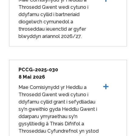
Throsedd Gwent wedi cytuno i
ddyfarnu cyllid i bartneriaid
diogelwch cymunedol a
throseddau ieuenctid ar gyfer
blwyddyn ariannol 2026/27.
PCCG-2025-030
8 Mai 2026
Mae Comisiynydd yr Heddlu a
Throsedd Gwent wedi cytuno i
ddyfarnu cyllid grant i sefydliadau
sy'n gweithio gyda Heddlu Gwent i
ddarparu ymyraethau sy'n
gysylltiedig â Thrais Difrifol a
Throseddau Cyfundrefnol yn ystod