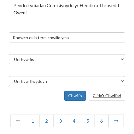
Penderfyniadau Comisiynydd yr Heddlu a Throsedd
Gwent
Chwilio
Clirio'r Chwiliad
1
2
3
4
5
6