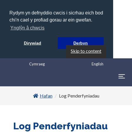
Rydym yn defnyddio cwcis i sicrhau eich bod
chi'n cael y profiad gorau ar ein gwefan.
Ynglŷn â chwcis
Dirywiad
Derbyn
Skip to content
Cymraeg
English
Togg
navig
Hafan
Log Penderfyniadau
Log Penderfyniadau