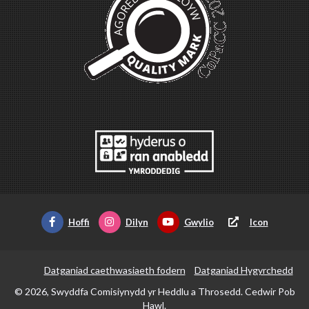
Hoffi
Dilyn
Gwylio
Icon
Datganiad caethwasiaeth fodern
Datganiad Hygyrchedd
© 2026, Swyddfa Comisiynydd yr Heddlu a Throsedd. Cedwir Pob
Hawl.