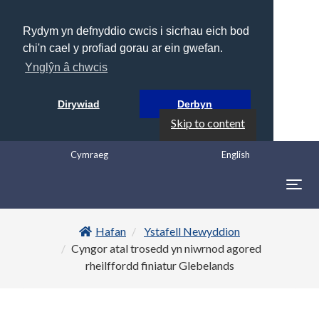
Rydym yn defnyddio cwcis i sicrhau eich bod
chi'n cael y profiad gorau ar ein gwefan.
Ynglŷn â chwcis
Dirywiad
Derbyn
Skip to content
Cymraeg
English
Togg
navig
Hafan
Ystafell Newyddion
Cyngor atal trosedd yn niwrnod agored
rheilffordd finiatur Glebelands