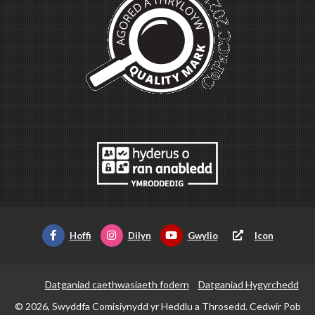
Hoffi
Dilyn
Gwylio
Icon
Datganiad caethwasiaeth fodern
Datganiad Hygyrchedd
© 2026, Swyddfa Comisiynydd yr Heddlu a Throsedd. Cedwir Pob