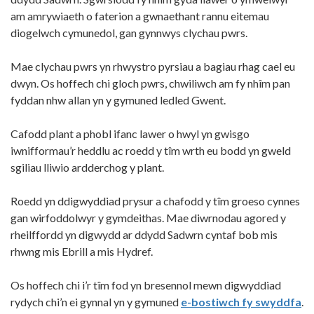
am amrywiaeth o faterion a gwnaethant rannu eitemau
diogelwch cymunedol, gan gynnwys clychau pwrs.
Mae clychau pwrs yn rhwystro pyrsiau a bagiau rhag cael eu
dwyn. Os hoffech chi gloch pwrs, chwiliwch am fy nhîm pan
fyddan nhw allan yn y gymuned ledled Gwent.
Cafodd plant a phobl ifanc lawer o hwyl yn gwisgo
iwnifformau’r heddlu ac roedd y tîm wrth eu bodd yn gweld
sgiliau lliwio ardderchog y plant.
Roedd yn ddigwyddiad prysur a chafodd y tîm groeso cynnes
gan wirfoddolwyr y gymdeithas. Mae diwrnodau agored y
rheilffordd yn digwydd ar ddydd Sadwrn cyntaf bob mis
rhwng mis Ebrill a mis Hydref.
Os hoffech chi i’r tîm fod yn bresennol mewn digwyddiad
rydych chi’n ei gynnal yn y gymuned
e-bostiwch fy swyddfa
.