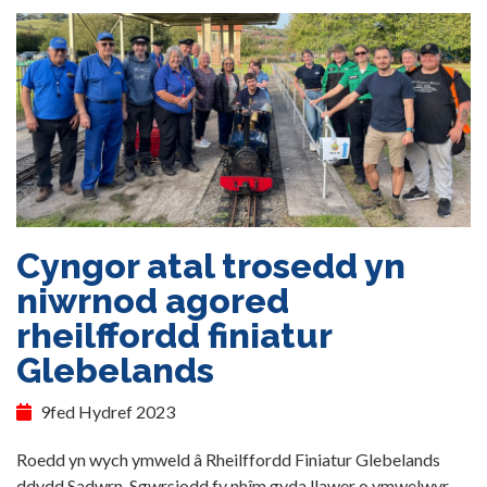
Cyngor atal trosedd yn
niwrnod agored
rheilffordd finiatur
Glebelands
9fed Hydref 2023
Roedd yn wych ymweld â Rheilffordd Finiatur Glebelands
ddydd Sadwrn. Sgwrsiodd fy nhîm gyda llawer o ymwelwyr