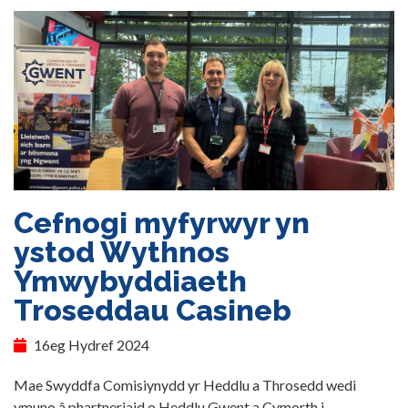
Cefnogi myfyrwyr yn
ystod Wythnos
Ymwybyddiaeth
Troseddau Casineb
16eg Hydref 2024
Mae Swyddfa Comisiynydd yr Heddlu a Throsedd wedi
ymuno â phartneriaid o Heddlu Gwent a Cymorth i