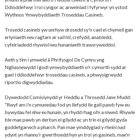
Ddioddefwyr i roi cyngor ac arweiniad i fyfyrwyr yn ystod
Wythnos Ymwybyddiaeth Troseddau Casineb.
Trosedd casineb yw unrhyw drosedd sy'n cael ei chymell gan
erlyniaeth neu ragfarn ar sail hil, crefydd, anabledd,
cyfeiriadedd rhywiol neu hunaniaeth trawsryweddol.
Aeth y tîm i ymweld â Phrifysgol De Cymru yng
Nghasnewydd i godi ymwybyddiaeth o'r cymorth sydd ar
gael i ddioddefwyr troseddau casineb, a phwysigrwydd
riportio digwyddiadau.
Dywedodd Comisiynydd yr Heddlu a Throsedd Jane Mudd:
“Rwyf am i'n cymunedau fod yn llefydd lle gall pawb fyw eu
bywydau fel nhw eu hunain, yn rhydd rhag ofn a niwed. Rhywle
ble mae pawb yn derbyn ei gilydd ac yn trin ei gilydd gyda
goddefgarwch a pharch. Pan mae ymddygiad y rheini nad
ydynt yn rhannu'r gwerthoedd hyn yn troi yn gasineb, mae'n