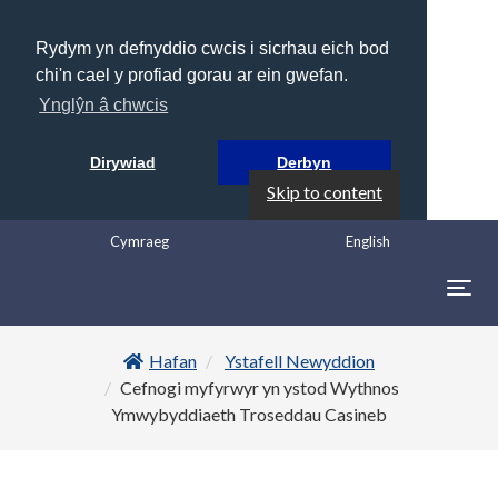
Rydym yn defnyddio cwcis i sicrhau eich bod
chi'n cael y profiad gorau ar ein gwefan.
Ynglŷn â chwcis
Dirywiad
Derbyn
Skip to content
Cymraeg
English
Togg
navig
Hafan
Ystafell Newyddion
Cefnogi myfyrwyr yn ystod Wythnos
Ymwybyddiaeth Troseddau Casineb