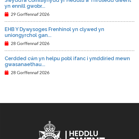
Swyddfa Comisiynydd yr Heddlu a Throsedd Gwent
yn ennill gwobr...
29 Gorffennaf 2026
EHB Y Dywysoges Frenhinol yn clywed yn
uniongyrchol gan...
28 Gorffennaf 2026
Cerdded cŵn yn helpu pobl ifanc i ymddiried mewn
gwasanaethau...
28 Gorffennaf 2026