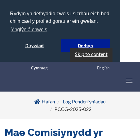
Rydym yn defnyddio cwcis i sicrhau eich bod
chi'n cael y profiad gorau ar ein gwefan.
Ynglŷn â chwcis
Dirywiad
Derbyn
Skip to content
Cymraeg
English
Togg
navig
Hafan
Log Penderfyniadau
PCCG-2025-022
Mae Comisiynydd yr