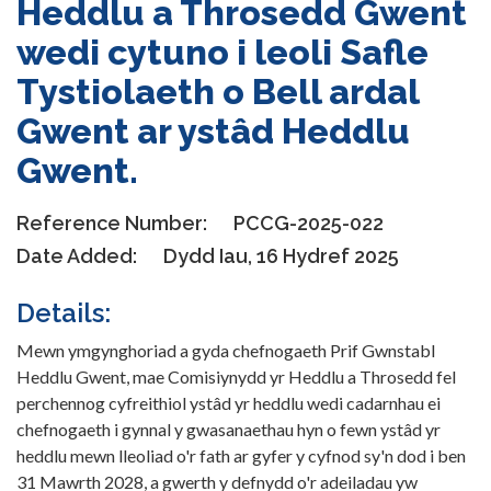
Heddlu a Throsedd Gwent
wedi cytuno i leoli Safle
Tystiolaeth o Bell ardal
Gwent ar ystâd Heddlu
Gwent.
Reference Number:
PCCG-2025-022
Date Added:
Dydd Iau, 16 Hydref 2025
Details:
Mewn ymgynghoriad a gyda chefnogaeth Prif Gwnstabl
Heddlu Gwent, mae Comisiynydd yr Heddlu a Throsedd fel
perchennog cyfreithiol ystâd yr heddlu wedi cadarnhau ei
chefnogaeth i gynnal y gwasanaethau hyn o fewn ystâd yr
heddlu mewn lleoliad o'r fath ar gyfer y cyfnod sy'n dod i ben
31 Mawrth 2028, a gwerth y defnydd o'r adeiladau yw