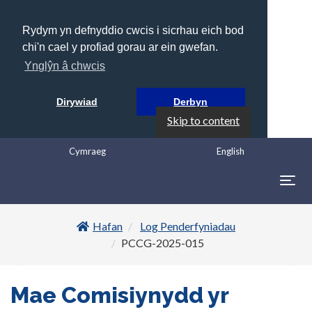
Rydym yn defnyddio cwcis i sicrhau eich bod
chi'n cael y profiad gorau ar ein gwefan.
Ynglŷn â chwcis
Dirywiad
Derbyn
Skip to content
Cymraeg
English
Togg
navig
Hafan
Log Penderfyniadau
PCCG-2025-015
Mae Comisiynydd yr