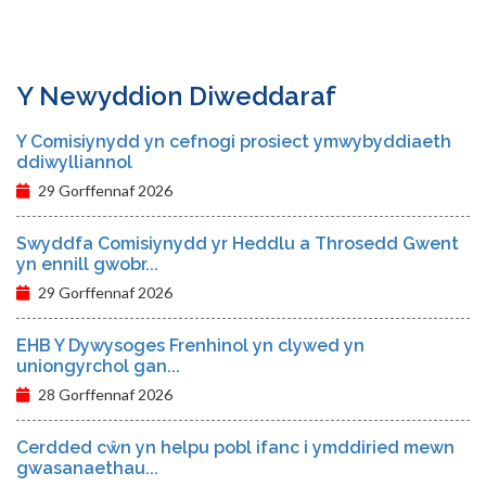
Y Newyddion Diweddaraf
Y Comisiynydd yn cefnogi prosiect ymwybyddiaeth
ddiwylliannol
29 Gorffennaf 2026
Swyddfa Comisiynydd yr Heddlu a Throsedd Gwent
yn ennill gwobr...
29 Gorffennaf 2026
EHB Y Dywysoges Frenhinol yn clywed yn
uniongyrchol gan...
28 Gorffennaf 2026
Cerdded cŵn yn helpu pobl ifanc i ymddiried mewn
gwasanaethau...