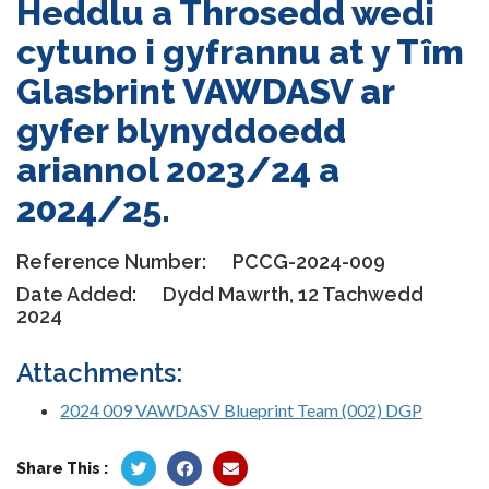
Heddlu a Throsedd wedi
cytuno i gyfrannu at y Tîm
Glasbrint VAWDASV ar
gyfer blynyddoedd
ariannol 2023/24 a
2024/25.
Reference Number:
PCCG-2024-009
Date Added:
Dydd Mawrth, 12 Tachwedd
2024
Attachments:
2024 009 VAWDASV Blueprint Team (002) DGP
Share This :