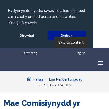
Rydym yn defnyddio cwcis i sicrhau eich bod
chi'n cael y profiad gorau ar ein gwefan.
Ynglŷn â chwcis
Dirywiad
Derbyn
Skip to content
Cymraeg
English
Togg
navig
Hafan
Log Penderfyniadau
PCCG-2024-009
Mae Comisiynydd yr