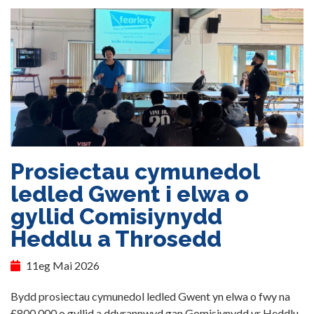
Prosiectau cymunedol
ledled Gwent i elwa o
gyllid Comisiynydd
Heddlu a Throsedd
11eg Mai 2026
Bydd prosiectau cymunedol ledled Gwent yn elwa o fwy na
£800,000 o gyllid a ddyrannwyd gan Gomisiynydd yr Heddlu