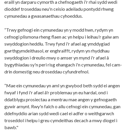
eraill yn darparu cymorth a chefnogaeth i'r rhai sydd wedi
dioddef troseddau neu'n ceisio adeiladu pontydd rhwng
cymunedau a gwasanaethau cyhoeddus.
“Trwy gefnogi ein cymunedau yn y modd hwn, rydym yn
cefnogi plismona rheng flaen ac yn helpu i leihau'r galw am
swyddogion heddlu. Trwy fynd i'r afael ag ymddygiad
gwrthgymdeithasol, er enghraifft, rydym yn rhyddhau
swyddogion i dreulio mwy o amser yn mynd i'r afael â
bygythiadau sy'n peri risg ehangach i'n cymunedau, fel cam-
drin domestig neu droseddau cyfundrefnol.
“Mae ein cymunedau yn aml yn gwybod beth sydd ei angen
fwyaf i fynd i'r afael â'r problemau yn eu hardal, ond i
ddatblygu prosiectau a mentrau mae angen y gefnogaeth
gywir arnynt. Rwy'n falch o allu cefnogi ein cymunedau, gan
ddefnyddio arian sydd wedi cael ei adfer o weithgarwch
troseddol i helpu i greu cymdeithas decach a mwy diogel i
bawb."