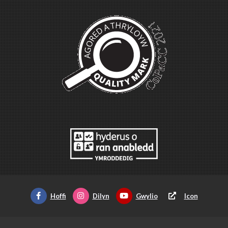
Hoffi
Dilyn
Gwylio
Icon