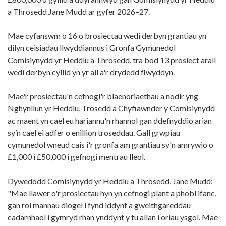
a Throsedd Jane Mudd ar gyfer 2026–27.
Mae cyfanswm o 16 o brosiectau wedi derbyn grantiau yn
dilyn ceisiadau llwyddiannus i Gronfa Gymunedol
Comisiynydd yr Heddlu a Throsedd, tra bod 13 prosiect arall
wedi derbyn cyllid yn yr ail a'r drydedd flwyddyn.
Mae'r prosiectau'n cefnogi'r blaenoriaethau a nodir yng
Nghynllun yr Heddlu, Trosedd a Chyfiawnder y Comisiynydd
ac maent yn cael eu hariannu'n rhannol gan ddefnyddio arian
sy’n cael ei adfer o enillion troseddau. Gall grwpiau
cymunedol wneud cais i'r gronfa am grantiau sy'n amrywio o
£1,000 i £50,000 i gefnogi mentrau lleol.
Dywedodd Comisiynydd yr Heddlu a Throsedd, Jane Mudd:
"Mae llawer o'r prosiectau hyn yn cefnogi plant a phobl ifanc,
gan roi mannau diogel i fynd iddynt a gweithgareddau
cadarnhaol i gymryd rhan ynddynt y tu allan i oriau ysgol. Mae