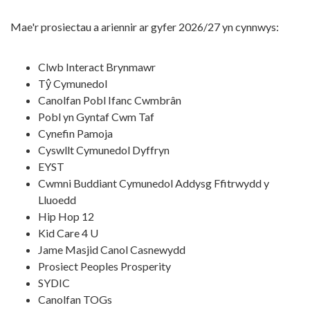
Mae'r prosiectau a ariennir ar gyfer 2026/27 yn cynnwys:
Clwb Interact Brynmawr
Tŷ Cymunedol
Canolfan Pobl Ifanc Cwmbrân
Pobl yn Gyntaf Cwm Taf
Cynefin Pamoja
Cyswllt Cymunedol Dyffryn
EYST
Cwmni Buddiant Cymunedol Addysg Ffitrwydd y
Lluoedd
Hip Hop 12
Kid Care 4 U
Jame Masjid Canol Casnewydd
Prosiect Peoples Prosperity
SYDIC
Canolfan TOGs