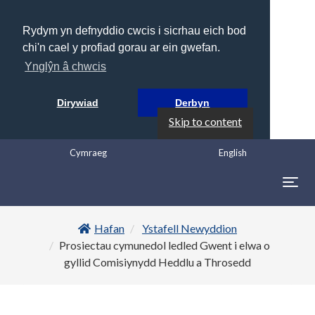
Rydym yn defnyddio cwcis i sicrhau eich bod
chi'n cael y profiad gorau ar ein gwefan.
Ynglŷn â chwcis
Dirywiad
Derbyn
Skip to content
Cymraeg
English
Togg
navig
Hafan
Ystafell Newyddion
Prosiectau cymunedol ledled Gwent i elwa o
gyllid Comisiynydd Heddlu a Throsedd