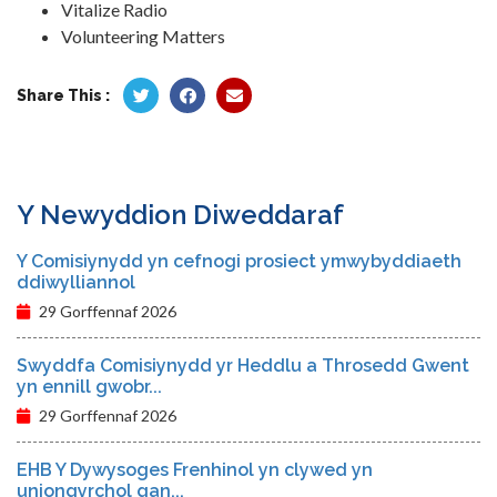
Vitalize Radio
Volunteering Matters
Share This :
Y Newyddion Diweddaraf
Y Comisiynydd yn cefnogi prosiect ymwybyddiaeth
ddiwylliannol
29 Gorffennaf 2026
Swyddfa Comisiynydd yr Heddlu a Throsedd Gwent
yn ennill gwobr...
29 Gorffennaf 2026
EHB Y Dywysoges Frenhinol yn clywed yn
uniongyrchol gan...